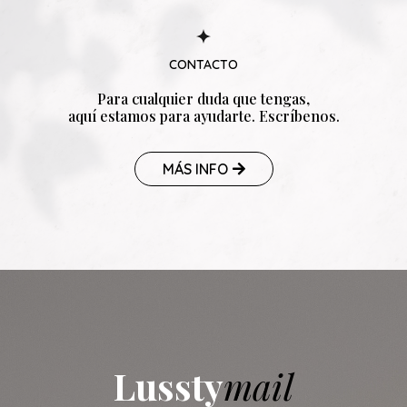
Belleza
Estilo de vida
Nutrición
Fitness
Mente
Novedades
CONTACTO
Para cualquier duda que tengas,
aquí estamos para ayudarte. Escríbenos.
MÁS INFO
Lussty
mail