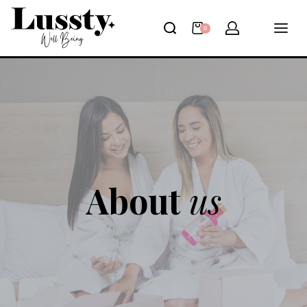
0
About
us