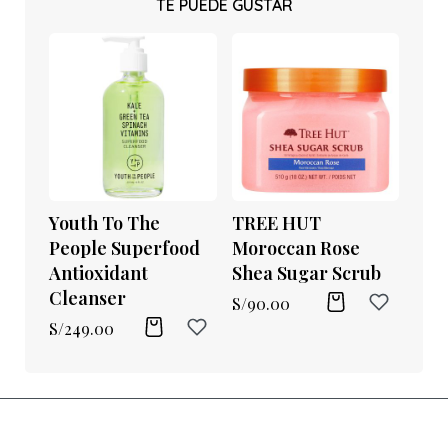
TE PUEDE GUSTAR
Youth To The
TREE HUT
People Superfood
Moroccan Rose
Antioxidant
Shea Sugar Scrub
Cleanser
S/
90.00
S/
249.00
Belleza
Estilo de vida
Nutrición