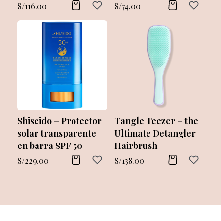
S/
116.00
S/
74.00
Shiseido – Protector
Tangle Teezer – the
solar transparente
Ultimate Detangler
en barra SPF 50
Hairbrush
S/
229.00
S/
138.00
Belleza
Estilo de vida
Nutrición