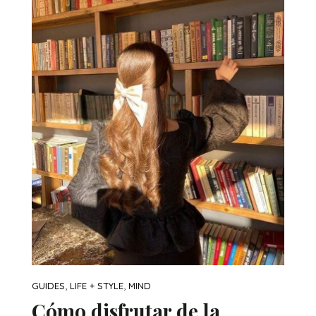
,
,
GUIDES
LIFE + STYLE
MIND
Cómo disfrutar de la