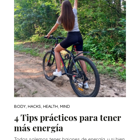
,
,
,
BODY
HACKS
HEALTH
MIND
4 Tips prácticos para tener
más energía
Todos solemos tener bajones de energía, y si bien