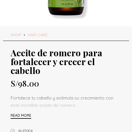
SHOP
›
HAIR CARE
Aceite de romero para
fortalecer y crecer el
cabello
S/
98.00
Fortalece tu cabello y estimula su crecimiento con
este increíble aceite de romero.
Beneficios
Infundido con biotina
IN STOCK