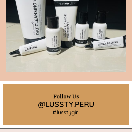
Follow Us
@LUSSTY.PERU
#lusstygirl