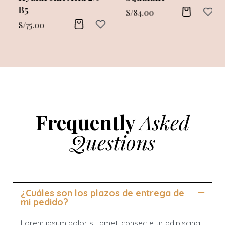
B5
S/
84.00
S/
75.00
Frequently
Asked
Questions
¿Cuáles son los plazos de entrega de
mi pedido?
Lorem ipsum dolor sit amet, consectetur adipiscing