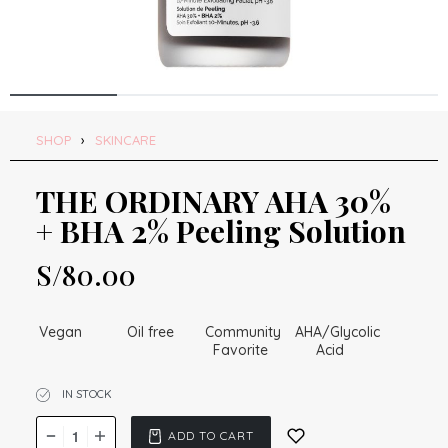
SHOP
›
SKINCARE
THE ORDINARY AHA 30%
+ BHA 2% Peeling Solution
S/
80.00
Vegan
Oil free
Community
AHA/Glycolic
Favorite
Acid
IN STOCK
ADD TO CART