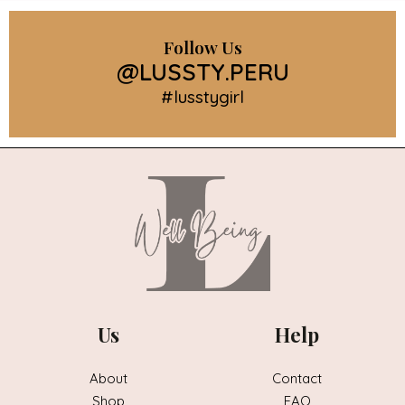
Follow Us
@LUSSTY.PERU
#lusstygirl
Us
Help
About
Contact
Shop
FAQ