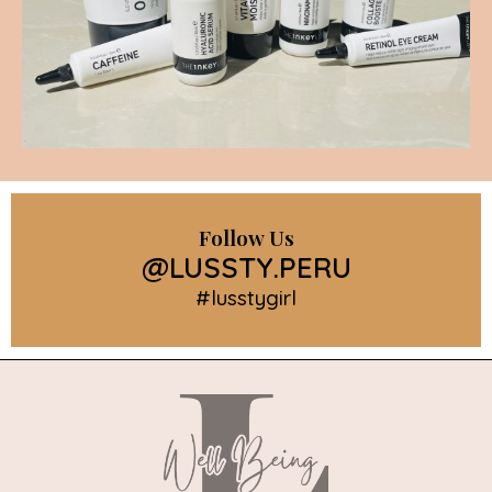
Follow Us
@LUSSTY.PERU
#lusstygirl