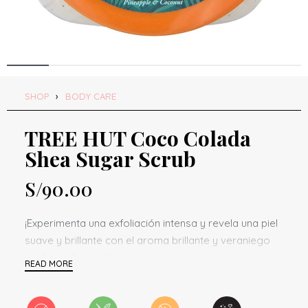
SHOP
›
BODY CARE
TREE HUT Coco Colada
Shea Sugar Scrub
S/
90.00
¡Experimenta una exfoliación intensa y revela una piel
suave y brillante con el aroma brillante y veraniego
de Coco Colada! Hecho con azúcar, manteca de
karité, piña y una variedad de aceites naturales como
coco, onagra, aguacate, macadamia, almendra dulce,