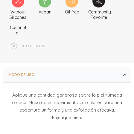
cártamo y aceites de naranja.
¿Por qué te encantará?
Without
Vegan
Oil free
Community
Silicones
Favorite
Huele a verano, vibraciones junto a la piscina con
Coconut
notas clave de coco, piña y leche de coco
oil
El exfoliante corporal exfoliante elimina la piel opaca
y seca para revelar una piel brillante, suave y tersa
OUT OF STOCK
Nutre y equilibre profundamente la hidratación de la
piel para ayudar a restaurar el brillo natural de la piel
MODO DE USO
Aplique una cantidad generosa sobre la piel húmeda
o seca. Masajee en movimientos circulares para una
cobertura uniforme y una exfoliación efectiva.
Enjuague bien.