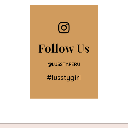
Follow Us
@LUSSTY.PERU
#lusstygirl