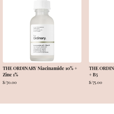
The INKEY List Oat Cleansing Balm
The INKEY L
Firming Pe
S/
105.00
S/
125.00