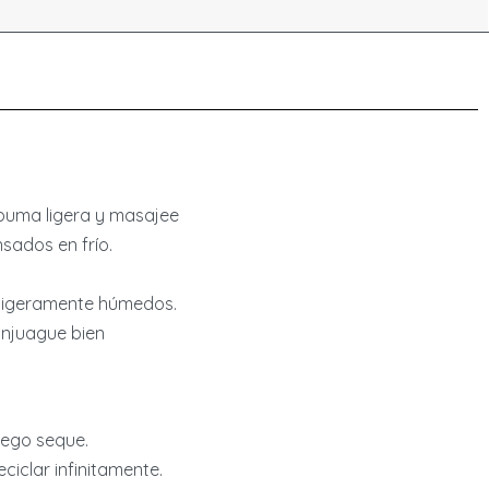
mple y doble, esta fórmula rica en antioxidantes no
fato ni alcohol para limpiar la piel sin resecarla y
uilibrio óptimo del pH.
puma ligera y masajee
nsados en frío.
o ligeramente húmedos.
njuague bien
uego seque.
eciclar infinitamente.