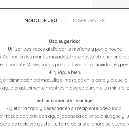
limpieza si
contiene sul
MODO DE USO
INGREDIENTES
lograr un eq
Uso sugerido:
-Utilizar dos veces al día por la mañana y por la noche.
. Aplique en las manos mojadas, frote hasta obtener una es
uello durante 30 segundos para activar los antioxidantes pre
-Enjuague bien.
jor eliminación del maquillaje, masajee en la cara y el cuell
 agua gradualmente mientras masajea durante un minuto. E
Instrucciones de reciclaje:
-Quitar la tapa y desechar en su recipiente adecuado.
 el frasco de vidrio con agua jabonosa caliente, enjuague y l
era de reciclaje y ¡listo!, tu tarro de cristal ahora se puede r