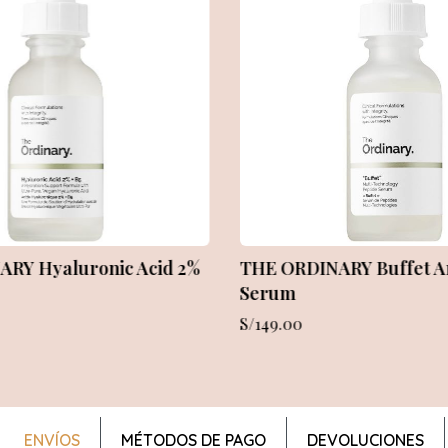
ist Collagen Booster
The INKEY List Caffeine
ptide Serum
S/
105.00
ENVÍOS
MÉTODOS DE PAGO
DEVOLUCIONES