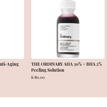
 Eye Cream
Gentle Retinol Cream – Good
Molecules
S/
74.00