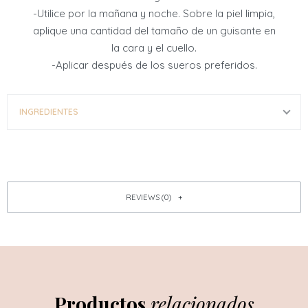
rica en antioxidantes acondiciona y apoya la
-Utilice por la mañana y noche. Sobre la piel limpia,
producción de aceite para una piel visiblemente
aplique una cantidad del tamaño de un guisante en
saludable e hidratada en un solo paso. Justo lo que
la cara y el cuello.
necesitas, nada extra: es la mejor crema para todo.
-Aplicar después de los sueros preferidos.
INGREDIENTES
REVIEWS (0)
Productos
relacionados