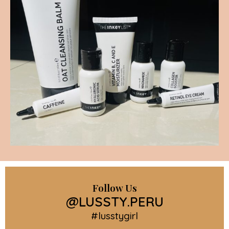
Follow Us
@LUSSTY.PERU
#lusstygirl