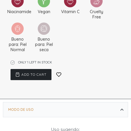
Soluciones para:
sequedad, enrojecimiento y
oleosidad
Niacinamide
Vegan
Vitamin C
Cruelty
Free
Formulación:
Crema Ligera
Ingredientes destacados:
Bueno
Bueno
– Vitamina B3 (Niacinamida): Ayuda a controlar el
para: Piel
para: Piel
exceso de grasa y el aspecto de rojeces.
Normal
seca
– Vitamina C: Ilumina la apariencia de la piel apagada
ONLY 1 LEFT IN STOCK
y aumenta la luminosidad
– Vitamina E: Calma mientras ayuda a reducir la
ADD TO CART
apariencia de las cicatrices de las imperfecciones.
Indicaciones de ingredientes: este producto es
vegano y libre de crueldad.
Qué más necesita saber: independientemente del tipo
MODO DE USO
de piel, su piel necesita niacinamida, vitamina C y
vitamina E que alivia la irritación. Esta combinación
Uso sugerido: