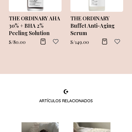
THE ORDINARY AHA
THE ORDINARY
30% + BHA 2%
Buffet Anti-Aging
Peeling Solution
Serum
S/
80.00
S/
149.00
ARTÍCULOS RELACIONADOS
HA