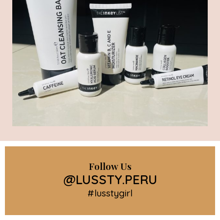
Follow Us
@LUSSTY.PERU
#lusstygirl