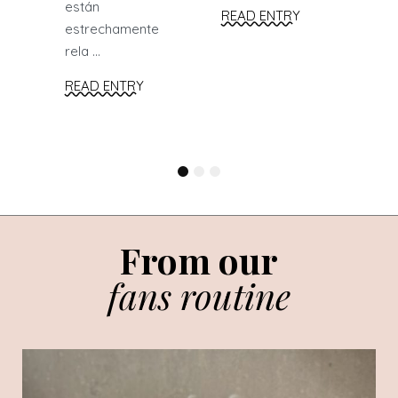
están
READ ENTRY
estrechamente
rela ...
READ ENTRY
1
2
3
From our
fans routine