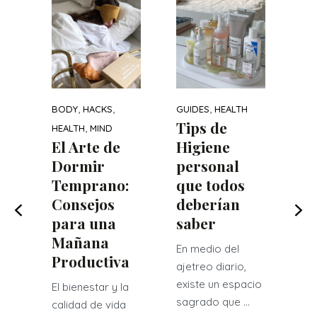
,
ND
MI
a
De
us
Po
C
s
tu
,
,
,
Pe
BODY
HACKS
GUIDES
HEALTH
Tips de
,
la
HEALTH
MIND
tema
El Arte de
Higiene
So
que
Dormir
personal
.
En
Temprano:
que todos
don
Consejos
deberían
soc
para una
saber
co
Mañana
nues
En medio del
Productiva
ajetreo diario,
RE
existe un espacio
El bienestar y la
sagrado que ...
calidad de vida