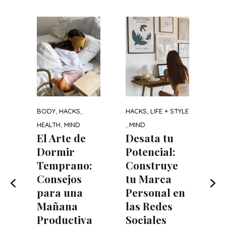
TYLE
HA
LIF
s
WEL
Há
ue
d
 tu
qu
ay
,
,
,
ente
BODY
HACKS
HACKS
LIFE + STYLE
te
,
,
HEALTH
MIND
MIND
cil
El Arte de
Desata tu
s
Dormir
Potencial:
ex
Temprano:
Construye
la
El 
Consejos
tu Marca
día
para una
Personal en
Pue
Mañana
las Redes
de 
Productiva
Sociales