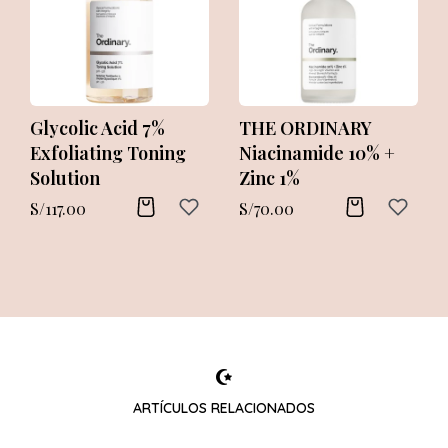
THE ORDINARY AHA
THE ORDINARY
30% + BHA 2%
Buffet Anti-Aging
Peeling Solution
Serum
S/
80.00
S/
149.00
ARTÍCULOS RELACIONADOS