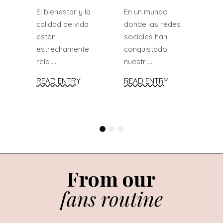
RE
El bienestar y la
En un mundo
calidad de vida
donde las redes
están
sociales han
estrechamente
conquistado
rela ...
nuestr ...
READ ENTRY
READ ENTRY
1
2
3
From our
fans routine