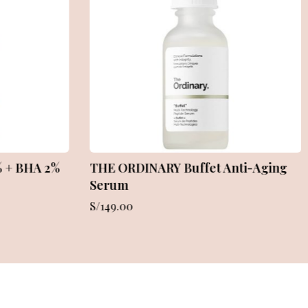
rtalecer y
THE BODY BRUSH
S/
70.00