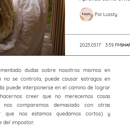
5 tips para dominar
5 verdades difí
más saludable y
necesitas?
S/
116.00
 READ
s
tus finanzas
que mejorarán
feliz
VER MÁS
1 MIN READ
Por
Lussty
personales
vida drástica
VER MÁS
4 MIN READ
VER MÁS
VER MÁS
4 MIN READ
3 MIN READ
2023.03.17
3:59 PM
SHA
imentado dudas sobre nosotros mismos en
 no se controla, puede causar estragos en
uda puede interponerse en el camino de lograr
, hacernos creer que no merecemos cosas
e nos comparemos demasiado con otras
ar que nos estamos quedamos cortos) y
e del impostor.