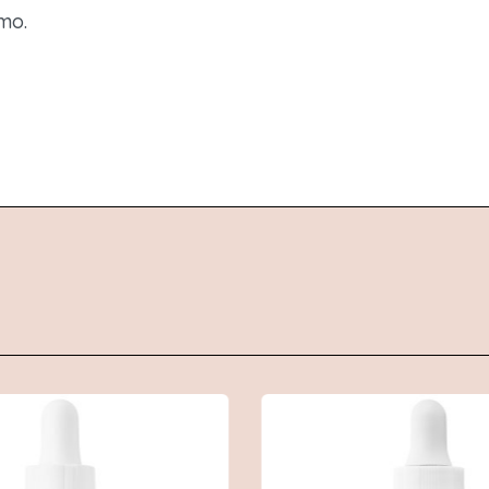
mo.
-16%