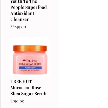
Youth To The
People Superfood
Antioxidant
Cleanser
S/
249.00
TREE HUT
Moroccan Rose
Shea Sugar Scrub
S/
90.00