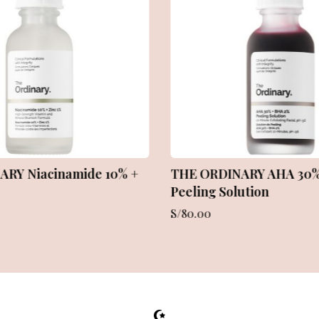
 – Love Wellness
Aceite de romero para fo
crecer el cabello
109.00
S/
98.00