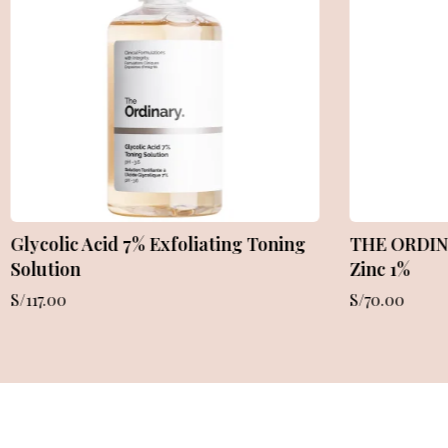
THE ORDINARY Caffeine 5% + ECGC
Metabolove
Depuffing Eye Serum
S/
129.00
S/
S/
72.00