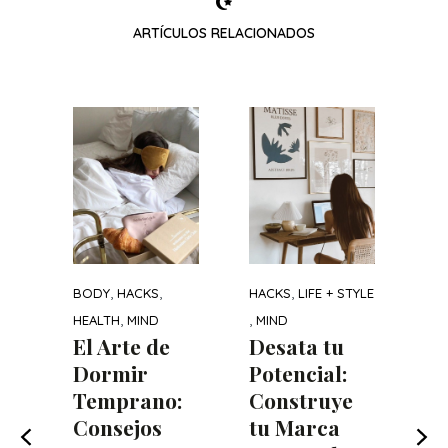
ARTÍCULOS RELACIONADOS
GU
LIF
C
di
r
la
ía
am
,
,
,
co
BODY
HACKS
HACKS
LIFE + STYLE
s
,
,
HEALTH
MIND
MIND
 de
El Arte de
Desata tu
RE
ien
Dormir
Potencial:
Temprano:
Construye
Consejos
tu Marca